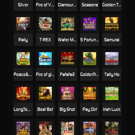
Silver
Fire of Villa Street
Glamourous World
Seasons
Golden Tour
Rally
T-REX
Water Margin
5 Fortune Dragon
Samurai
Peace&Long Life
Fire of glacier gold
Fafafa2
GoldenTree
Tally Ho
LongTengHuXiao2
Best Bet
Big Shot
Pay Dirt
Irish Luck