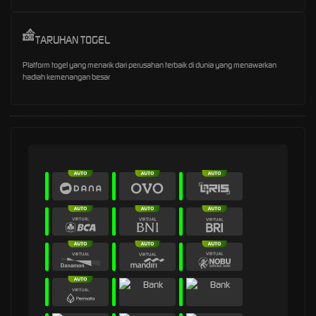
TARUHAN TOGEL
Platform togel yang menarik dari perusahan terbaik di dunia yang menawarkan
hadiah kemenangan besar