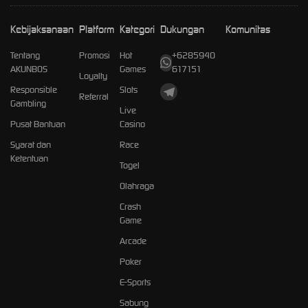
Kebijaksanaan
Platform
Kategori
Dukungan
Komunitas
Tentang
Promosi
Hot
+6285940
AKUNBOS
Games
617151
Loyalty
Responsible
Slots
Referral
Gambling
Live
Pusat Bantuan
Casino
Syarat dan
Race
Ketentuan
Togel
Olahraga
Crash
Game
Arcade
Poker
E-Sports
Sabung