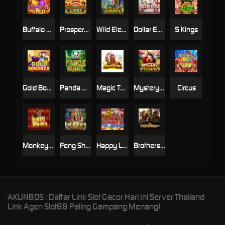
Buffalo Gold
Prosperous Lions
Wild Elements
Dollar Eagle
5 Kings
Gold Bonanza
Panda Magic II
Magic Totem
Mystery Of The Orient
Circus
Monkey Slots
Feng Shen
Happy Lantern
Brothers Kingdom
AKUNBOS : Daftar Link Slot Gacor Hari Ini Server Thailand
Link Agen Slot88 Paling Gampang Menang!