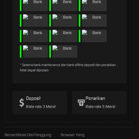
* Selama bank maintenance dan bank offline deposit dan penarikan
tidak dapat diproses
Deposit
Penarikan
Rata-rata 3 Menit
Rata-rata 5 Menit
Bersertifikasi Dari
Tanggung
Browser Yang