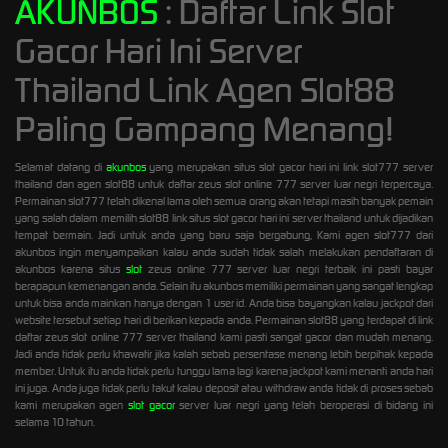
AKUNBOS
: Daftar Link Slot
Gacor Hari Ini Server
Thailand Link Agen Slot88
Paling Gampang Menang!
Selamat datang di
akunbos
yang merupakan situs slot gacor hari ini link slot777 server
thailand dan agen slot88 untuk daftar zeus slot online 777 server luar negri terpercaya.
Permainan slot777 telah dikenal lama oleh semua orang akan tetapi masih banyak pemain
yang salah dalam memilih slot88 link situs slot gacor hari ini server thailand untuk dijadikan
tempat bermain. Jadi untuk anda yang baru saja bergabung, Kami agen slot777 dari
akunbos ingin menyampaikan kalau anda sudah tidak salah melakukan pendaftaran di
akunbos karena situs
slot
zeus online 777 server luar negri terbaik ini pasti bayar
berapapun kemenangan anda. Selain itu akunbos memiliki permainan yang sangat lengkap
untuk bisa anda mainkan hanya dengan 1 user id. Anda bisa bayangkan kalau jackpot dari
website tersebut setiap hari di berikan kepada anda. Permainan slot88 yang terdapat di link
daftar zeus slot online 777 server thailand kami pasti sangat gacor dan mudah menang.
Jadi anda tidak perlu khawatir jika kalah sebab persentase menang lebih berpihak kepada
member. Untuk itu anda tidak perlu tunggu lama lagi karena jackpot kami menanti anda hari
ini juga. Anda juga tidak perlu takut kalau deposit atau withdraw anda tidak di proses sebab
kami merupakan agen
slot gacor
server luar negri yang telah beroperasi di bidang ini
selama 10 tahun.