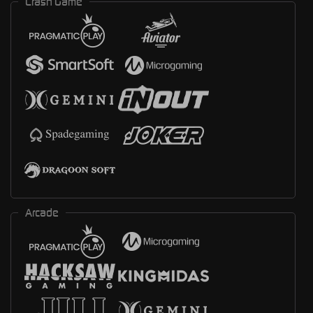
Crash Game
Arcade