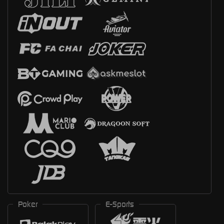
Poker
E-Sports