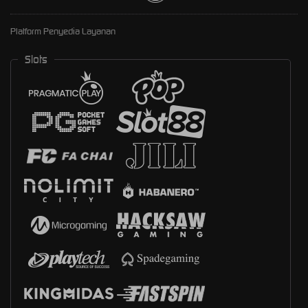
Platform Penyedia Layanan
Slots