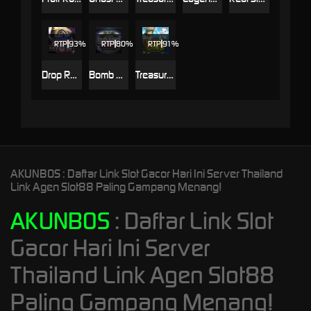
RTP
93%
RTP
80%
RTP
91%
Drop Racing
Bomb Defusal
Treasure Land
AKUNBOS : Daftar Link Slot Gacor Hari Ini Server Thailand
Link Agen Slot88 Paling Gampang Menang!
AKUNBOS
: Daftar Link Slot
Gacor Hari Ini Server
Thailand Link Agen Slot88
Paling Gampang Menang!