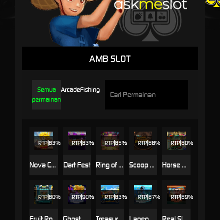
AMB SLOT
Semua
Arcade
Fishing
permainan
RTP
83%
RTP
83%
RTP
85%
RTP
88%
RTP
80%
Nova Crash : The Legends of Power
Dart Fest
Ring of Hopeful
Scoop Blessing
Horse Racing
RTP
80%
RTP
90%
RTP
83%
RTP
87%
RTP
89%
Fruit Roulette Slots
Ghost Busters
Treasure of Pirate
Lagend of Shooter
Real Slap