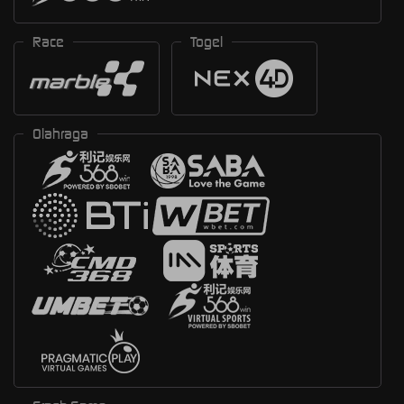
Race
Togel
Olahraga