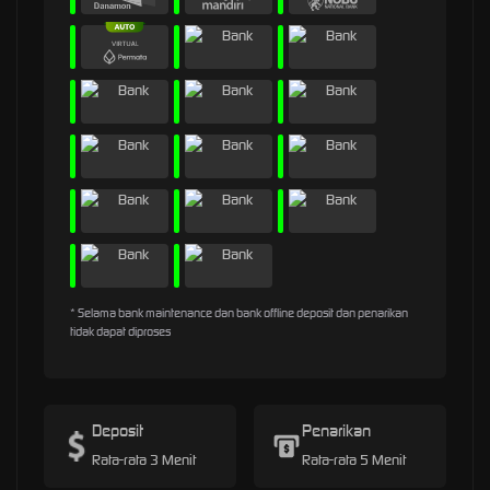
* Selama bank maintenance dan bank offline deposit dan penarikan
tidak dapat diproses
Deposit
Penarikan
Rata-rata 3 Menit
Rata-rata 5 Menit