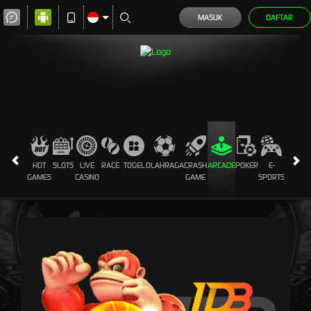
MASUK
DAFTAR
HOT
SLOTS
LIVE
RACE
TOGEL
OLAHRAGA
CRASH
ARCADE
POKER
E-
SABUN
GAMES
CASINO
GAME
SPORTS
AYAM