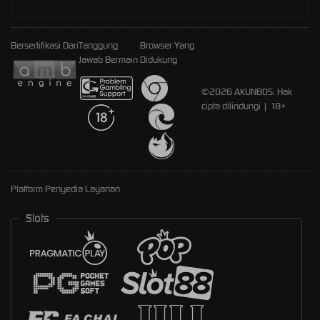
Bersertifikasi Dari
Tanggung
Browser Yang
Jawab Bermain
Didukung
©2026 AKUNBOS. Hak
cipta dilindungi | 18+
Platform Penyedia Layanan
Slots