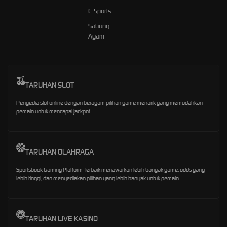
E-Sports
Sabung
Ayam
TARUHAN SLOT
Penyedia slot online dengan beragam pilihan game menarik yang memudahkan
pemain untuk mencapai jackpot
TARUHAN OLAHRAGA
Sportsbook Gaming Platform Terbaik menawarkan lebih banyak game, odds yang
lebih tinggi, dan menyediakan pilihan yang lebih banyak untuk pemain.
TARUHAN LIVE KASINO