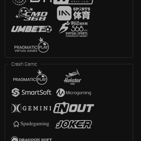
Crash Game