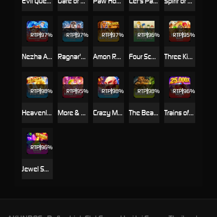
Evil Queen Cauldron
Gate of Ninja
Paw House 2
Let's Party
Spirit of Nine Tails
RTP
97%
RTP
97%
RTP
RTP
96%
RTP
Nezha And The Dragon Emperor
Ragnar's Conquest
Amon Ra's Relic
Four Scholars
Three Kingdoms Slot
RTP
RTP
95%
RTP
98%
RTP
98%
RTP
96%
Heavenly Fortune
More & More Love
Crazy Miner
The Beanstalk
Trains of India
RTP
Jewel Space