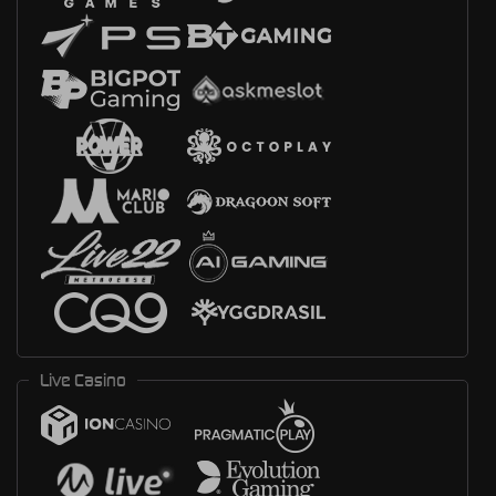
Live Casino