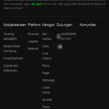
kami merupakan agen
slot gacor
server luar negri yang telah beroperasi di bidang ini
selama 10 tahun.
Kebijaksanaan
Platform
Kategori
Dukungan
Komunitas
Tentang
Promosi
Hot
+6285940
AKUNBOS
Games
617151
Loyalty
Responsible
Slots
Referral
Gambling
Live
Pusat Bantuan
Casino
Syarat dan
Race
Ketentuan
Togel
Olahraga
Crash
Game
Arcade
Poker