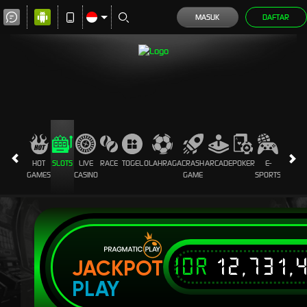
MASUK
DAFTAR
HOT
SLOTS
LIVE
RACE
TOGEL
OLAHRAGA
CRASH
ARCADE
POKER
E-
SABUN
GAMES
CASINO
GAME
SPORTS
AYAM
IDR
12,731,
JACKPOT
PLAY