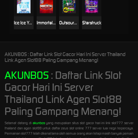
Ice Ice Yeti
Immortal Fruits
Outsourced: Slash Game
Starstruck
AKUNBOS : Daftar Link Slot Gacor Hari Ini Server Thailand
Link Agen Slot88 Paling Gampang Menang!
AKUNBOS
: Daftar Link Slot
Gacor Hari Ini Server
Thailand Link Agen Slot88
Paling Gampang Menang!
Selamat datang di
akunbos
yang merupakan situs slot gacor hari ini link slot777 server
thailand dan agen slot88 untuk daftar zeus slot online 777 server luar negri terpercaya.
Permainan slot777 telah dikenal lama oleh semua orang akan tetapi masih banyak pemain