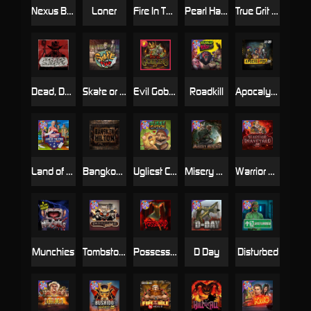
Nexus Blood & Shadow
Loner
Fire In The Hole xBomb
Pearl Harbor
True Grit Redemption
Dead, Dead, or Deader
Skate or Die
Evil Goblins xBomb
Roadkill
Apocalypse Super xNudge
Land of the Free
Bangkok Hilton
Ugliest Catch
Misery Mining
Warrior Graveyard xNudge
Munchies
Tombstone No Mercy
Possessed
D Day
Disturbed