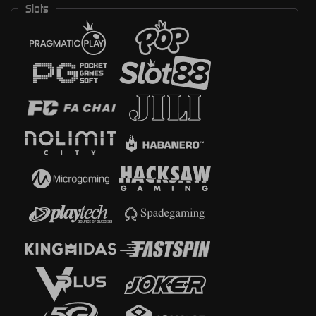
Slots