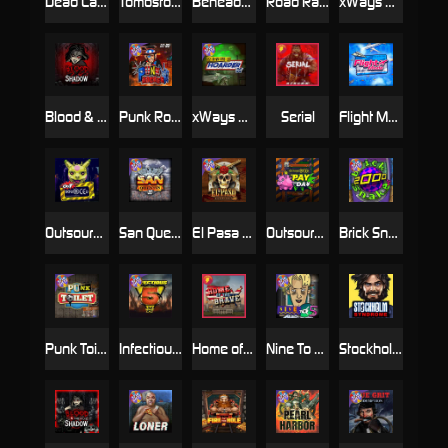
Dead Canary
Tombstone RIP
Beheaded
Road Rage
xWays Hoarder 2
Blood & Shadow
Punk Rocker 2
xWays Hoarder xSplit
Serial
Flight Mode
Outsourced
San Quentin xWays
El Pasa Gunfight xNudge
Outsourced: Payday
Brick Snake 2000
Punk Toilet
Infectious 5 xWays
Home of the Brave
Nine To Five
Stockholm Syndrome