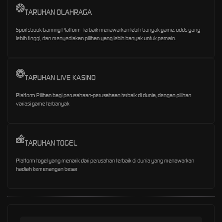
TARUHAN OLAHRAGA
Sportsbook Gaming Platform Terbaik menawarkan lebih banyak game, odds yang
lebih tinggi, dan menyediakan pilihan yang lebih banyak untuk pemain.
TARUHAN LIVE KASINO
Platform Pilihan bagi perusahaan-perusahaan terbaik di dunia, dengan pilihan
variasi game terbanyak
TARUHAN TOGEL
Platform togel yang menarik dari perusahan terbaik di dunia yang menawarkan
hadiah kemenangan besar