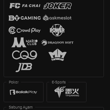
Poker
E-Sports
Sabung Ayam