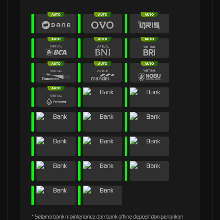
* Selama bank maintenance dan bank offline deposit dan penarikan