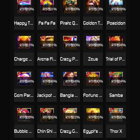
RTP
89%
RTP
91%
RTP
80%
RTP
93%
RTP
Happy Taxi
Fa Fa Fa
Pirate Queen
Golden Temple
Poseidon
RTP
RTP
81%
RTP
80%
RTP
RTP
94%
Charge Buffalo Ascent
Arena Fighter
Crazy Pusher
Zeus
Trial of Phoenix
RTP
94%
RTP
96%
RTP
94%
RTP
90%
RTP
84%
Gem Party
Jackpot Joker
Bangla Beauty
Fortune Tree
Samba
RTP
88%
RTP
86%
RTP
83%
RTP
RTP
90%
Bubble Beauty
Chin Shi Huang
Crazy Golden Bank
Egypt's Glow
Thor X