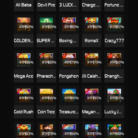
Ali Baba
Devil Fire
3 LUCKY LION
Charge Buffalo
Fortune Gems
RTP
92%
RTP
95%
RTP
80%
RTP
80%
RTP
97%
GOLDEN EMPIRE 2
SUPER MAHJONG
Boxing King
RomaX
Crazy777
RTP
96%
RTP
80%
RTP
79%
RTP
79%
RTP
87%
Mega Ace
Pharaoh Treasure
Fengshen
Jili Caishen
Shanghai Beauty
RTP
85%
RTP
RTP
85%
RTP
91%
RTP
91%
Gold Rush
Coin Tree
Treasure Quest
Mayan Empire
Lucky Jaguar
RTP
83%
RTP
RTP
94%
RTP
79%
RTP
90%