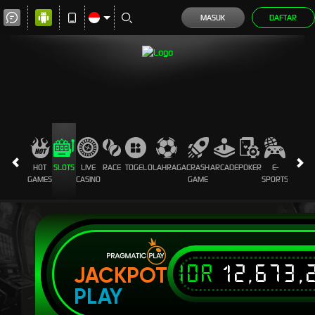
MASUK
DAFTAR
HOT
SLOTS
LIVE
RACE
TOGEL
OLAHRAGA
CRASH
ARCADE
POKER
E-
SABUN
GAMES
CASINO
GAME
SPORTS
AYAM
IDR
12,673,
JACKPOT
PLAY