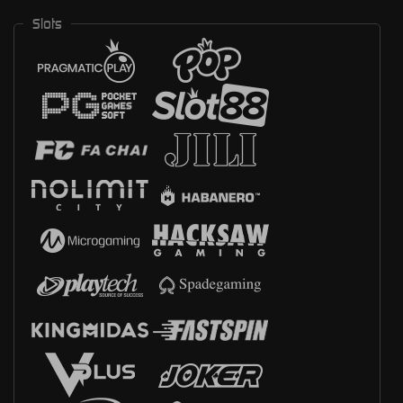
Slots