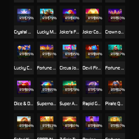
RTP
79%
RTP
79%
RTP
90%
RTP
RTP
93%
Crystal 777 DELUXE
Lucky Macaw
Joker's Fortune
Joker Coins Expanded
Crown of Fortune
RTP
85%
RTP
91%
RTP
95%
RTP
84%
RTP
Lucky Caramelo
Fortune Garuda 1000
Circus Joker 4096
Devil Fire Twins
Fortune Hook Boom
RTP
RTP
RTP
79%
RTP
79%
RTP
92%
Dice & Drop
Supernova
Super Ace SPEED
Rapid Gems 777
Pirate Queen 2
RTP
84%
RTP
93%
RTP
81%
RTP
88%
RTP
97%