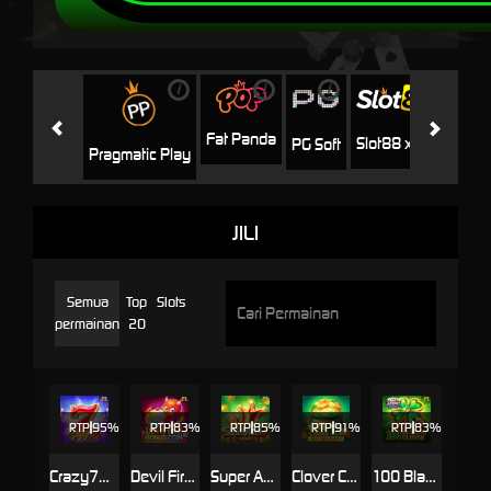
i
i
i
i
i
Facha
Fat Panda
Slot88 x PP
PG Soft
Pragmatic Play
JILI
Semua
Top
Slots
permainan
20
RTP
95%
RTP
83%
RTP
85%
RTP
91%
RTP
83%
Crazy777 2
Devil Fire Bonu$ Coin
Super Ace 2
Clover Coins 4x4
100 Blazing Clover