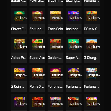
Safari King
FORTUNE GARUDA 500
3 Coin Treasures 2
Boxing King Title Match
Fortune Gems 500
RTP
89%
RTP
98%
RTP
87%
RTP
90%
RTP
88%
Clover Coins 3x3
Fortune Coins 2
Cash Coin
Jackpot Joker FEVER
ROMA X 10000
RTP
98%
RTP
96%
RTP
96%
RTP
85%
RTP
83%
Aztec Priestess
Super Ace
Golden Empire
Super Ace Joker
3 Charge Buffalo
RTP
86%
RTP
89%
RTP
95%
RTP
95%
RTP
92%
3 Coin Wild Horse
Roma X Deluxe
Fortune Coins
Fortune Gems 2
Fortune Monkey
RTP
97%
RTP
95%
RTP
82%
RTP
80%
RTP
98%