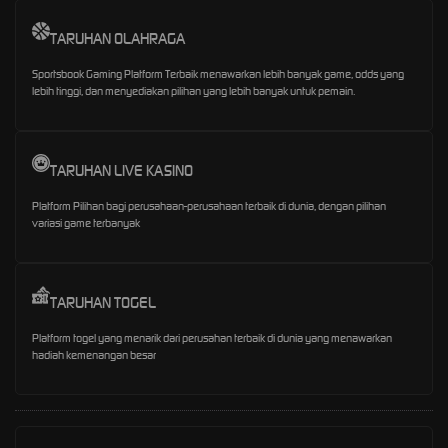
TARUHAN OLAHRAGA
Sportsbook Gaming Platform Terbaik menawarkan lebih banyak game, odds yang
lebih tinggi, dan menyediakan pilihan yang lebih banyak untuk pemain.
TARUHAN LIVE KASINO
Platform Pilihan bagi perusahaan-perusahaan terbaik di dunia, dengan pilihan
variasi game terbanyak
TARUHAN TOGEL
Platform togel yang menarik dari perusahan terbaik di dunia yang menawarkan
hadiah kemenangan besar