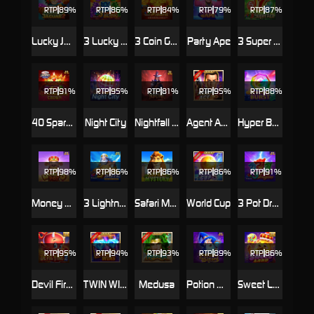
RTP
89%
RTP
86%
RTP
84%
RTP
79%
RTP
87%
Lucky Jaguar 2
3 Lucky Baozhu
3 Coin Golden OX
Party Ape
3 Super Ace
RTP
91%
RTP
95%
RTP
81%
RTP
95%
RTP
88%
40 Sparkling Crown
Night City
Nightfall Hunting
Agent Ace
Hyper Burst
RTP
RTP
86%
RTP
RTP
86%
RTP
91%
Money Pot
3 Lightning Blitz
Safari Mystery
World Cup
3 Pot Dragons
RTP
RTP
94%
RTP
93%
RTP
89%
RTP
86%
Devil Fire 2
TWIN WINS
Medusa
Potion Wizard
Sweet Land