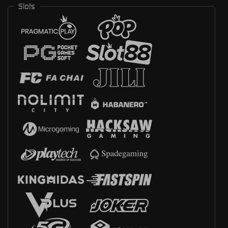
Slots