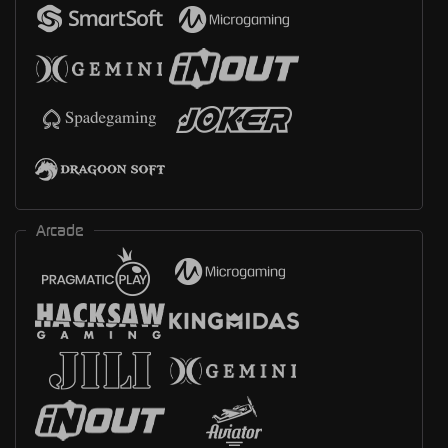
Arcade