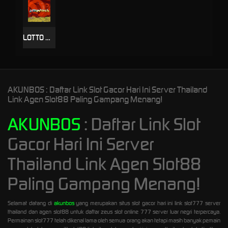
LOTTO MADNESS
AKUNBOS : Daftar Link Slot Gacor Hari Ini Server Thailand
Link Agen Slot88 Paling Gampang Menang!
AKUNBOS
: Daftar Link Slot
Gacor Hari Ini Server
Thailand Link Agen Slot88
Paling Gampang Menang!
Selamat datang di
akunbos
yang merupakan situs slot gacor hari ini link slot777 server
thailand dan agen slot88 untuk daftar zeus slot online 777 server luar negri terpercaya.
Permainan slot777 telah dikenal lama oleh semua orang akan tetapi masih banyak pemain