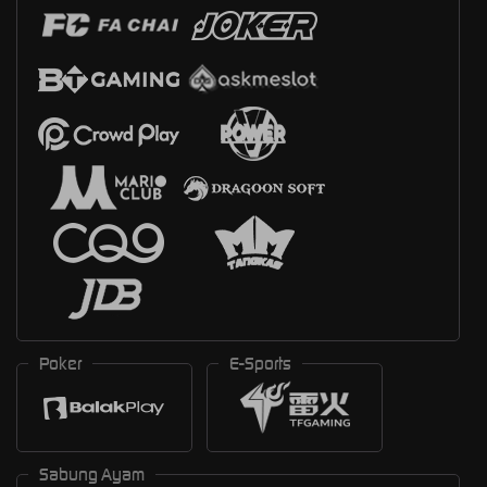
Poker
E-Sports
Sabung Ayam