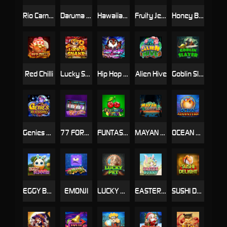
Rio Carnival
Daruma Block
Hawaiian Totem
Fruity Jester
Honey Bee Bee
Red Chilli
Lucky Snake
Hip Hop Penguin
Alien Hive
Goblin Slayer
Genies Blessing
77 FORTUNE
FUNTASTIC FRUIT
MAYAN TEMPLE
OCEAN ADVENTURE
EGGY BUNNIES
EMONJI
LUCKY PET
EASTER BUNNY
SUSHI DELIGHT