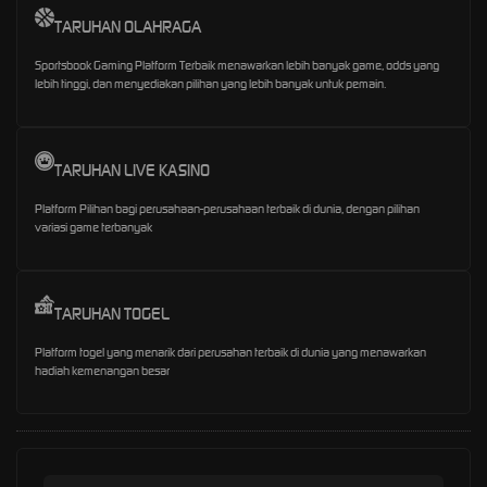
TARUHAN OLAHRAGA
Sportsbook Gaming Platform Terbaik menawarkan lebih banyak game, odds yang
lebih tinggi, dan menyediakan pilihan yang lebih banyak untuk pemain.
TARUHAN LIVE KASINO
Platform Pilihan bagi perusahaan-perusahaan terbaik di dunia, dengan pilihan
variasi game terbanyak
TARUHAN TOGEL
Platform togel yang menarik dari perusahan terbaik di dunia yang menawarkan
hadiah kemenangan besar